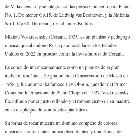
de Villavicencio
, y se integra con las piezas
Concierto para Piano
No. 1, Do menor Op.15
, de Ludwig van
Beethoven
, y la
Sinfonía
No.1, Op.68, Do menor
, de Johannes
Brahms
.
Mikhail Voskresensky (Ucrania, 1935) es un pianista y pedagogo
musical que abandonó Rusia para trasladarse a los Estados
Unidos en 2022
en
protesta con
tra la invasión rusa de Ucrania
.
E
s conocido internacionalmente como un pianista de la gran
tradición romántica. Se graduó en el Conservatorio de Moscú en
1958,
y fue
alumno del famoso Lev Oborin,
ganador del Primer
Concurso Internacional de Piano Chopin e
n 1927, Voskresensky
fue influi
do por el gusto refinado y el romanticismo de su maestro
en su despliegue de sonoridades pianísticas.
Su forma de tocar muestra un dominio completo de colores
musicales contrastantes, nunca discordantes, y una técnica de