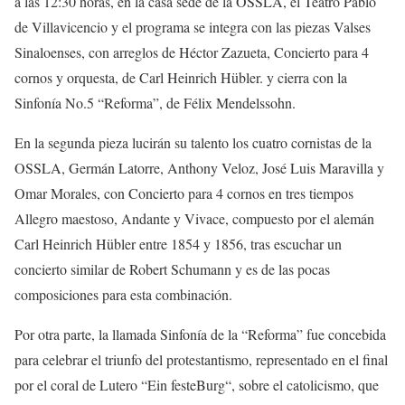
a las 12:30 horas, en
la casa sede de la OSSLA
,
el Teatro
Pablo
de Villavicencio
y el programa se integra con las piezas
Valses
Sinaloenses
, con arreglos de Héctor Zazueta
,
Concierto para 4
cornos y orquesta
, de Carl Heinrich
Hübler
.
y cierra con la
Sinfonía No.5 “Reforma”
, de Félix Mendelssohn
.
En la segunda pieza lucirán su talento los cuatro cornistas de la
OSSLA,
Germ
á
n Latorre, Anthony Veloz, José Luis Maravilla y
Omar Morales
,
con
Concierto para 4 cornos
en
tres tiempos
Allegro maestoso
,
Andante
y
Vivace
,
compuesto por el alemán
Carl Heinrich
Hübler
entre 1854 y 1856
, tras escuchar un
concierto similar de
Robert Schumann
y es de las pocas
composiciones para esta combinación
.
Por otra parte, l
a
llamada
Sinfonía de la “Reforma”
fue concebida
para celebrar el triunfo del protestantismo, representado en el final
por el coral de Lutero “
Ein
feste
Burg
“, sobre el catolicismo, que