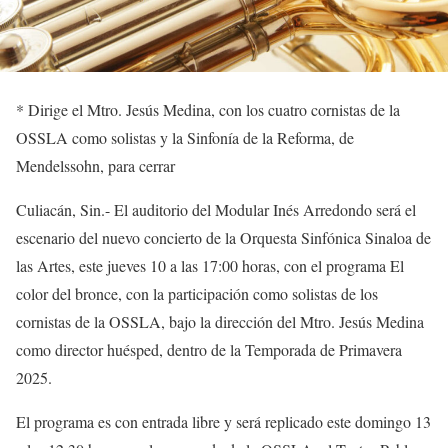
*
Dirige
el Mtro. Jesús Medina, con los cuatro cornistas de la
OSSLA como solistas y la
Sinfonía
de la Reforma
, de
Mendels
sohn, para cerrar
Culiacán,
Sin.-
El auditorio del Modular Inés Arredondo será el
escenario del nuevo concierto de la
Orquesta Sinfónica Sinaloa de
las Artes
, este jueves
10 a las 17:00 horas
, con el programa
El
color del bronce
, con la participación como solistas de los
corn
istas
de la OSSLA, bajo la dirección
del Mtro. Jesús Medina
como director huésped
, dentro de la
Temporada de Primavera
2025
.
El programa es con entrada
libre
y será replicado este
domingo 13