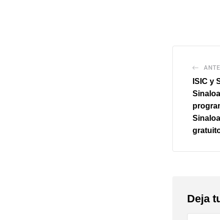
ANTE
ISIC y 
Sinaloa
progra
Sinaloa
gratuit
Deja t