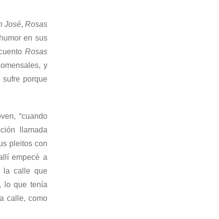
n José
,
Rosas
l humor en sus
l cuento
Rosas
comensales, y
 sufre porque
oven, “cuando
cción llamada
us pleitos con
 allí empecé a
 la calle que
 lo que tenía
a calle, como