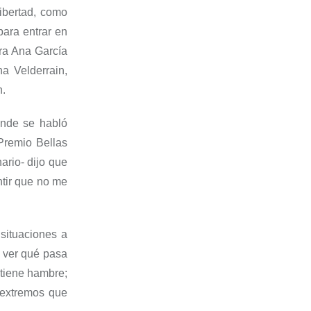
ibertad, como
ara entrar en
ora Ana García
na Velderrain,
n.
onde se habló
 Premio Bellas
ario- dijo que
tir que no me
situaciones a
a ver qué pasa
 tiene hambre;
 extremos que