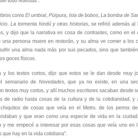
el todo realistas”.
 libros como
El umbral
,
Púrpura
,
Isla de bobos
,
La bomba de Sa
icio
.
La tormenta hindú y otras historias
, se refirió además a
ias, y dijo que la narrativa es cosa de contrastes, como en e
e una persona muere en restorán, y su alma ve comer a los 
sufrir una alma nada más por sus pecados, sino que también
os goces físicos.
a y los textos cortos, dijo que estos se le dan desde muy j
 el semanario de
Novedades
, que ya no existe, en una se
on textos muy cortos, y allí muchos escritores sacaban desde s
s de radio hasta cosas de la cultura y de la cotidianidad, y
 chiquitos de cosas que veía en el Metro, de los perros de
ndaban y que eran como una especie de vida en la ciudad,
rio y me empecé a interesar por esas cosas que veía uno en l
s que hay en la vida cotidiana”.