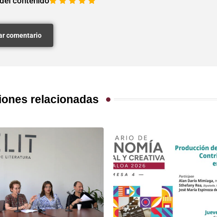
 del contenido
1
2
3
4
5
iones relacionadas