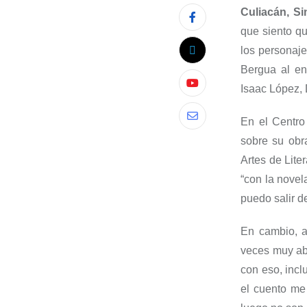
Culiacán, Sin
que siento q
los personaje
Bergua al en
Isaac López, 
En el Centro
sobre su obra
Artes de Lite
“con la nove
puedo salir de
En cambio, a
veces muy abs
con eso, incl
el cuento me