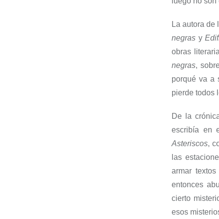
luego no son d
La autora de
negras
y
Edif
obras literar
negras
, sobr
porqué va a 
pierde todos l
De la crónic
escribía en
Asteriscos
, c
las estacione
armar textos
entonces abu
cierto miste
esos misterio