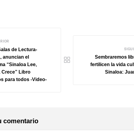
RIOR
Salas de Lectura-
SIGU
, anuncian el
Sembraremos lib
ma “Sinaloa Lee,
fertilicen la vida cu
 Crece” Libro
Sinaloa: Jua
os para todos -Video-
u comentario