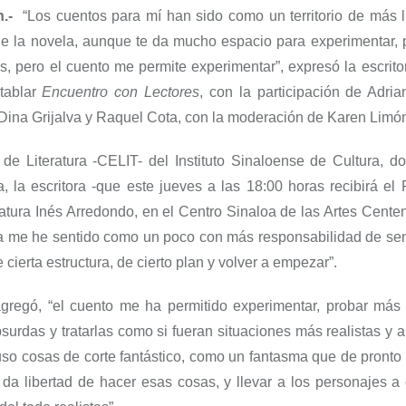
.-
“Los cuentos para mí han sido como un territorio de más l
ue la novela, aunque te da mucho espacio para experimentar, p
s, pero el cuento me permite experimentar”, expresó la escrit
tablar
Encuentro con Lectores
, con la participación de Adria
Dina Grijalva y Raquel Cota, con la moderación de Karen Limó
 de Literatura -CELIT- del Instituto Sinaloense de Cultura, d
, la escritora -que este jueves a las 18:00 horas recibirá el
ratura Inés Arredondo, en el Centro Sinaloa de las Artes Centen
la me he sentido como un poco con más responsabilidad de sen
 cierta estructura, de cierto plan y volver a empezar”.
gregó, “el cuento me ha permitido experimentar, probar más 
urdas y tratarlas como si fueran situaciones más realistas y 
uso cosas de corte fantástico, como un fantasma que de pronto
 da libertad de hacer esas cosas, y llevar a los personajes a