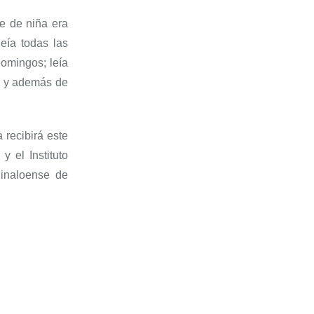
ue de niña era
eía todas las
omingos; leía
o, y además de
 recibirá este
 el Instituto
Sinaloense de