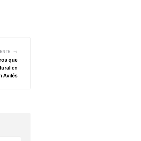
IENTE
ros que
ltural en
n Avilés