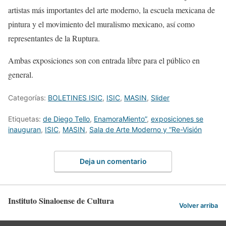
artistas más importantes del arte moderno, la escuela mexicana de
pintura y el movimiento del muralismo mexicano, así como
representantes de la Ruptura.
Ambas exposiciones son con entrada libre para el público en
general.
Categorías:
BOLETINES ISIC
,
ISIC
,
MASIN
,
Slider
Etiquetas:
de Diego Tello
,
EnamoraMiento”
,
exposiciones se
inauguran
,
ISIC
,
MASIN
,
Sala de Arte Moderno y “Re-Visión
Deja un comentario
Instituto Sinaloense de Cultura
Volver arriba