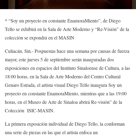
*
“
Soy un proyecto en constante
EnamoraMiento
”, de Diego
Tello
se
exhibirá en la Sala de Arte Moderno
y “Re-Visión” de la
colección se expondrá en el MASIN
C
uliacán,
Sin.-
Pospuesta
s
hace una semana por causas de fuerza
mayor, e
ste jueves
5 de
septiembre
serán inauguradas dos
exposiciones en espacios del Instituto Sinaloense de Cultura,
a las
18:00 horas, en la Sala de Arte Moderno del Centro Cultural
Genaro Estrada,
e
l artista visual
Diego Tello inaugura
Soy un
proyecto en constante
EnamoraMiento
, mientras que a las 19:00
horas, en el Museo de Arte de Sinaloa
abrirá Re-visión” de la
Colección ISIC-MASIN.
La primera exposición individual de Diego Tello,
la conforman
una serie de piezas en las que el
artista enfoca
un