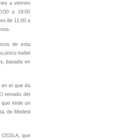
nes
a viernes
0
:
00 a 18:00
nes de 11:00 a
esos.
icos
de esta
eo
,
único
ballet
as
, basada en
en el que da
El venado
, del
a que rinde
un
ña
, de Modest
la OSSLA, que