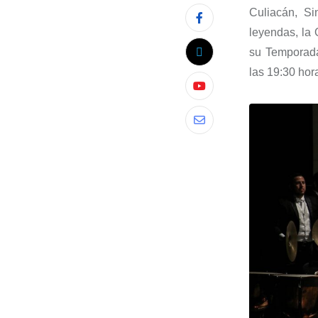
Culiacán, Sin
leyendas, la 
su Temporad
las 19:30 hor