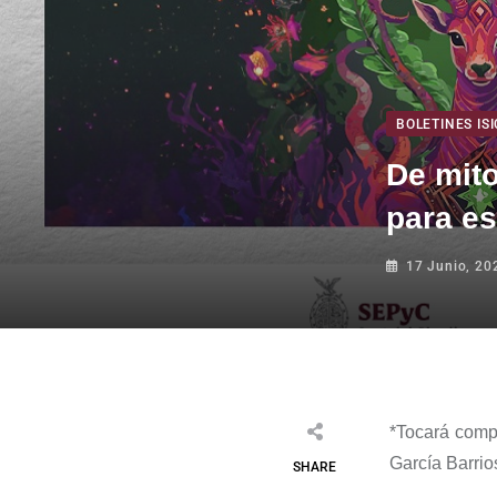
BOLETINES ISI
De mito
para es
17 Junio, 20
*
Tocará compo
García Barrio
SHARE