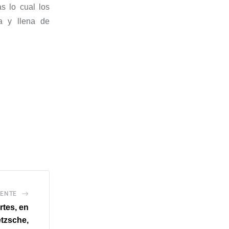
s lo cual los
a y llena de
IENTE
rtes, en
etzsche,