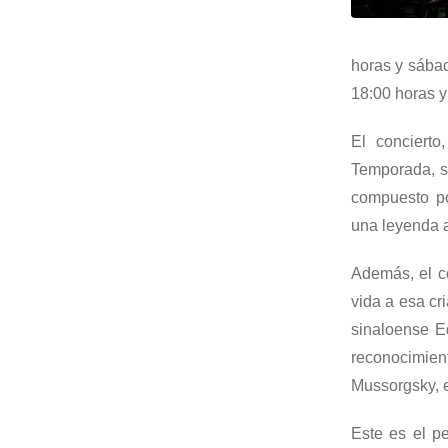
horas y sábad
18:00 horas 
El
concierto
Temporada, s
compuesto p
una leyenda a
Además, el c
vida a esa cri
sinaloense
Ed
reconocimient
Mussorgsky
,
Este es el p