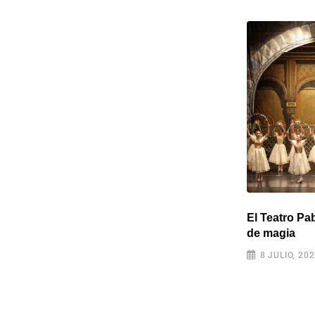
Alumnos de piano y violín ofrecen
El Teatro Pab
recitales como parte
de magia
20 JUNIO, 2026
8 JULIO, 20