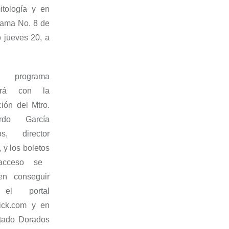
tología y en
rama No
.
8 de
 jueves 20
,
a
programa
tará con
la
ción
del Mtro.
rdo García
os
,
director
r, y los
boletos
acceso se
en conseguir
el portal
tick.com y en
stado Dorados