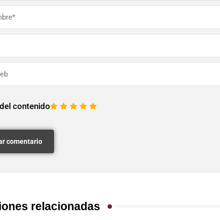
 del contenido
1
2
3
4
5
iones relacionadas