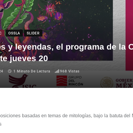
C
OSSLA
SLIDER
s y leyendas, el programa de la
te jueves 20
24
1 Minuto De Lectura
968
Vistas
siciones basadas en temas de mitologías, bajo la batuta del 
s