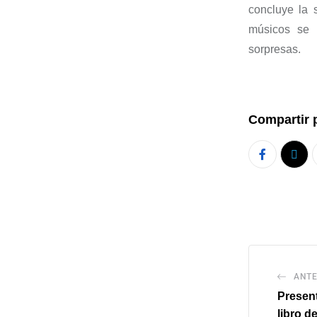
concluye la 
músicos se 
sorpresas.
Compartir 
ANTE
Presen
libro d