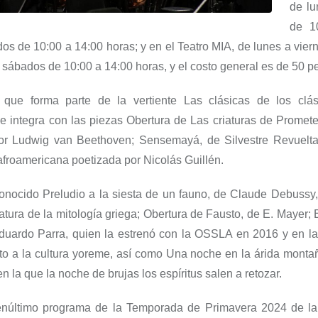
de
lu
de 1
os de 10:00 a 14:00 horas; y en el Teatro MIA, de lunes a vier
y sábados de 10:00 a 14:00 horas,
y
el costo general es de 50 p
, que forma parte de la vertiente
Las clásicas de los clás
e integra con las piezas
Obertura de Las criaturas de Promet
or
Ludwig van Beethoven;
Sensemayá
, de Silvestre Revuelt
froamericana poetizada por Nicolás Guillén.
onocido
Preludio a la siesta de un fauno
, de Claude Debussy,
atura de la mitología griega;
Obertura de Fausto
, de E. Mayer;
uardo Parra
, quien la estrenó con la OSSLA en 2016 y en l
o a la cultura yoreme
, así como
Una noche en la árida monta
 en la que la noche de brujas los espíritus salen a retozar.
enúltimo programa de la Temporada de Primavera 2024 de 