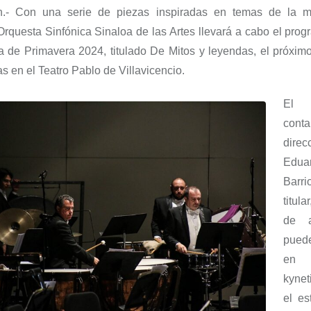
.-
Con
una serie de piezas inspiradas en temas de la mi
Orquesta Sinfónica Sinaloa de las Artes llevar
á
a cabo el prog
a de Primavera 2024
, titulado
De Mitos y leyendas
,
el próximo
as en el Teatro Pablo de Villavicencio.
El 
con
direc
Edua
Barri
titula
de 
pued
en 
kyne
el e