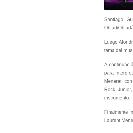
Santiago
Gu
Obladí
Oblad
Luego
Alond
tema del mus
A continuaci
para interpre
Meneret
, con
Rock Junior
instrumento.
Finalmente in
Laurent
Mene