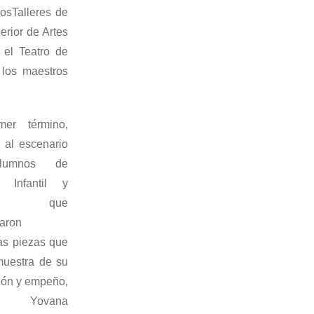
los
Taller
es
de
rior de Artes
n el Teatro de
 los maestros
mer término,
 al escenario
lumnos de
o Infantil y
, que
taron
s piezas que
muestra de su
ión y empeño,
on
Yovana