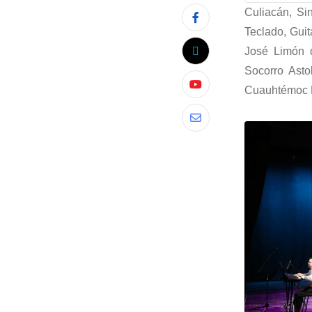
Culiacán, Sin
Teclado, Guita
José Limón d
Socorro Asto
Cuauhtémoc R