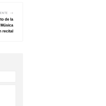
IENTE
o de la
 Música
 recital