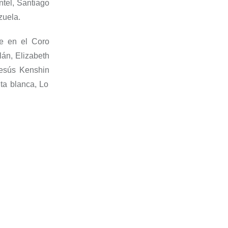
tel, Santiago
zuela.
de en el C
oro
lán, Elizabeth
esús
Kenshin
ita blanca
,
L
o