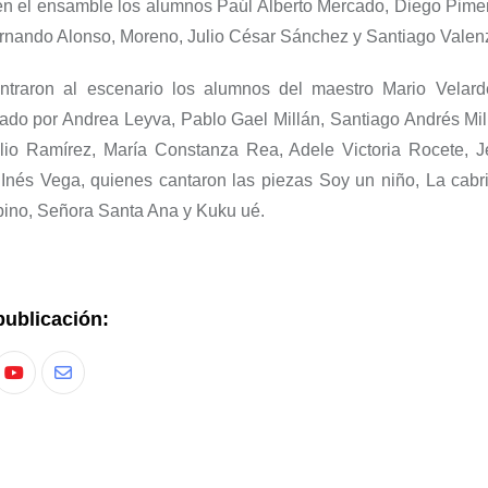
 en el ensamble los alumnos
Paúl Alberto
Mercado,
Diego Pimen
ernando
Alonso,
Moreno, Julio César Sánchez y Santiago Valen
entraron al escenario los alumnos
del maestro Mario Velar
rado por
Andrea Leyva, Pablo
Gael
Millán, Santiago
Andrés
Mil
lio Ramírez,
María
Constanza Rea, Adele
Victoria
Rocete
,
J
a
Inés
Vega
,
quienes
cantaron
las piezas
Soy
un niño
,
La cabr
ino
,
Señora Santa Ana
y
Kuku
ué
.
publicación: