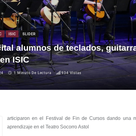
C
ISIC
SLIDER
ital alumnos de teclados, guitarr
 en ISIC
24
1 Minuto De Lectura
934
Vistas
*Participa
ron
en el Festival de Fin de Cursos
dando una m
aprendizaje
en el
Teatro Socorro Astol