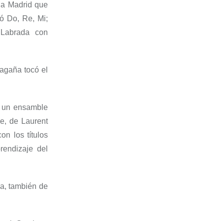
da Madrid
que
tó
Do, Re, Mi
;
 Labrada
con
Magaña
tocó
el
 un ensamble
de
, de
Laurent
con los títulos
endizaje del
ga, también de