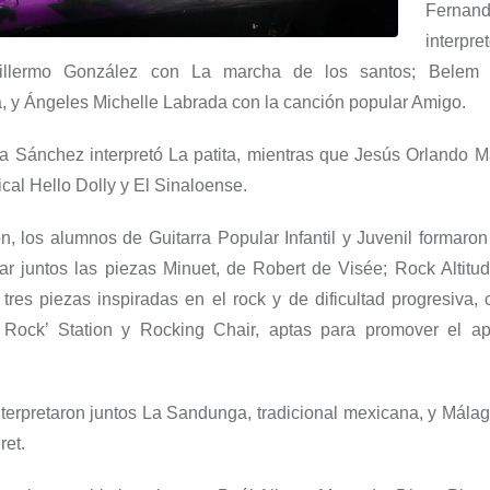
Fernan
interpre
illermo González
con
La marcha de los santos
;
Belem
á
, y
Ángeles Michelle Labrada
con la canción popular
Amigo
.
ra Sánchez
interpretó
La patita
, mientras que
Jesús Orlando 
ical
Hello
Dolly
y
El Sinaloense
.
ón, los alumnos de
Guitarra Popular Infantil y Juvenil
formaron
tar juntos las piezas
Minuet
, de
Robert de
Visée
;
Rock
Altitu
 tres piezas inspiradas en el rock y d
e dificultad progresiva,
,
Rock’
Station
y
Rocking
Chair
,
aptas para promover el apr
terpretaron juntos
La Sandunga
, tradicional mexicana, y Mála
ret
.