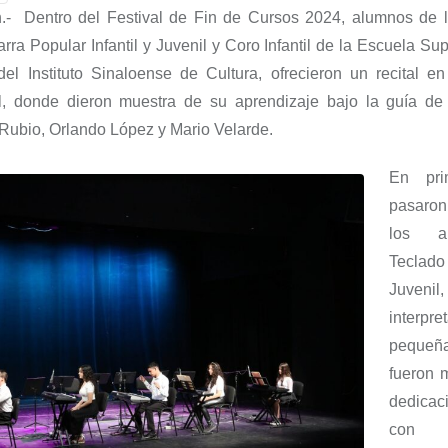
.-
Dentro del
Festival de Fin de Cursos
2024, a
lumnos d
e 
rra Popular Infantil y Juvenil y Coro Infantil
de l
a Escuela Supe
el Instituto Sinaloense de Cultura,
ofrecieron un recital e
l, donde dieron muestra de su aprendizaje bajo la guía de
ubio, Orlando López y Mario Velarde
.
En pri
pasaron
los a
Teclad
Juvenil
interpre
pequeña
fueron 
dedicac
c