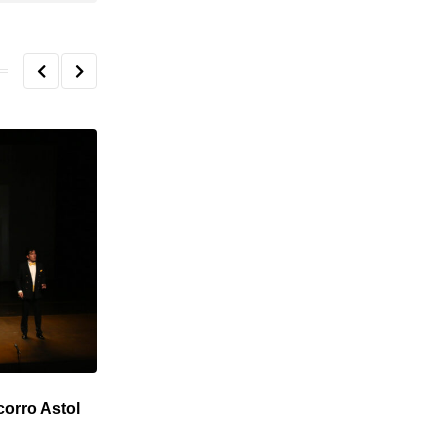
corro Astol
Suma el ISIC actividades artísticas y
acervos a las