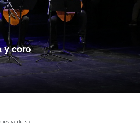
a y coro
uestra de su