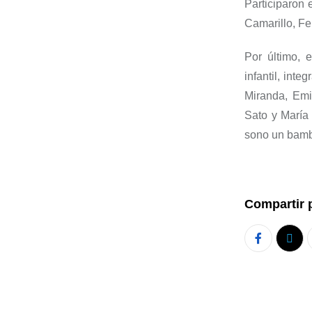
Participaron
Camarillo, F
Por último, 
infantil,
integ
Miranda, Emi
Sato
y Marí
sono
un
bamb
Compartir 