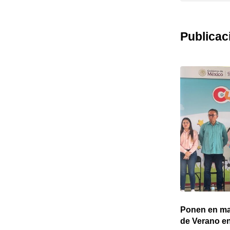
Publicac
Émilie Fend detiene el tiempo con un
Ponen en ma
concierto íntimo
de Verano e