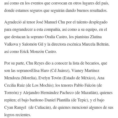
así como e
n los eventos que convocan en
otros
lugares
del pa
ís,
donde estamos seguros que seguirá
n dando buenos resultados
.
Agradeció al tenor
José Manuel
Chu
por el talento desplegado
para engrandecer a esta compañía, así como a su equipo
, en el
que
destacan
la soprano
Oralia Castro,
los pianistas Zlatina
Valkov
a
y
Salomón
Gil
y
la directora escénica
Marcela
Beltrán
,
así como Erick Monzón Castro.
Por su parte,
Chu
Reyes dio a conocer la lista de
becarios
, que
son las sopranos
Elisa Haro (Cd Juárez), Vianey M
artínez
Mendoza (Morelia
)
, Evelyn Tovó
n
(Estado de México), Ana
Cecilia Ruiz (
de Los Mochis
)
;
los tenores Pablo Falcón (
de
Torreón
) y
Alejandro H
ernán
dez Pacheco
(de Mazatlán),
quienes
repiten;
el
bajo barítono
Dani
el Plantilla
(de Tepic), y el bajo
Cyan Rangel
(
de Culiacán
), de quienes mencionó algunos de sus
logros recientes.