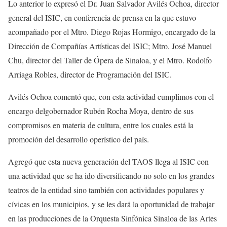
Lo anterior lo expresó el
Dr. Juan Salvador Avilés Ochoa, director
general del ISIC
, en conferencia de prensa en la que estuvo
acompañado por el
Mtro. Diego Rojas Hormigo, encargado de la
Dirección de Compañías Artísticas del ISIC;
Mtro. José Manuel
Chu
,
d
irector del Taller de Ópera de Sinaloa
,
y el Mtro.
Rodolfo
Arriaga Robles, director de Programación del ISIC
.
Avilés Ochoa comentó
que, con esta actividad cumplimos co
n
el
encargo
del
gober
nador Rubén Rocha Moya, dentro de sus
compromiso
s en materia
de cultura,
entre
los cuales está la
promoción del desarrollo
operístico
del país.
Agregó que es
ta nueva
generación
del TAOS
llega al ISIC
con
una actividad que se ha ido
diversificando
no solo en los grandes
teatros de la entidad sino también con actividades populares y
cívicas en los municipios, y se
les dará la oportunidad de trabaja
r
en las
pro
ducciones
de la O
rquesta Sinfónica Sinaloa de las Artes