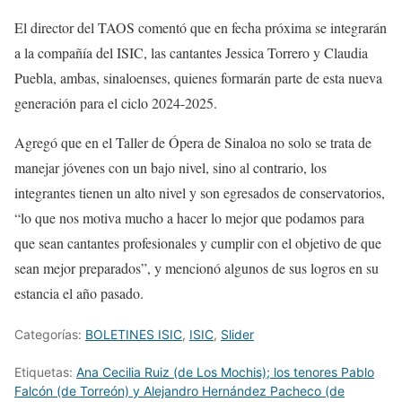
El director del TAOS comentó que en fecha próxima se integrarán
a la compañía del ISIC, las cantantes Jessica Torrero y Claudia
Puebla, ambas, sinaloenses,
quienes formarán parte de esta nueva
generación para el ciclo 2024-2025.
Agregó que en el Taller de Ópera de Sinaloa n
o solo se trata de
manejar
jóvenes
con un bajo nivel
,
sino al
contrario
,
los
integrantes tienen un al
to
nivel
y son egresados de
conservatorios,
“
lo que
nos motiva
mucho
a hacer lo mejor
que podamos para
que sean cantantes profesionales
y
cumplir
con el objetivo
de que
sean mejor preparados
”
, y m
encionó algunos de
sus
logros en su
estancia el año pasado
.
Categorías:
BOLETINES ISIC
,
ISIC
,
Slider
Etiquetas:
Ana Cecilia Ruiz (de Los Mochis); los tenores Pablo
Falcón (de Torreón) y Alejandro Hernández Pacheco (de