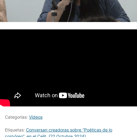
Categorías:
Videos
Etiquetas:
Conversan creadoras sobre “Poéticas de lo
corpóreo”
,
en el Celit. (22 Octubre 2024)