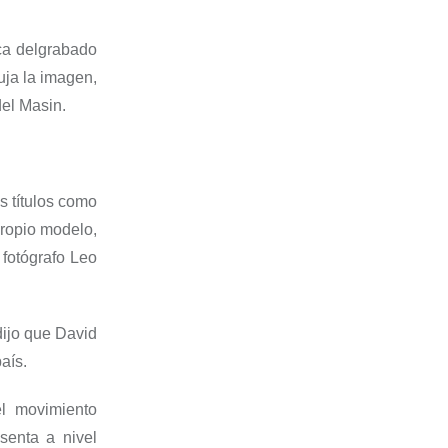
ca del
grabado
uja la imagen,
 del
Masin
.
s títulos como
propio
modelo,
fotógrafo Leo
ijo que D
avid
aís.
del movimiento
senta a nivel