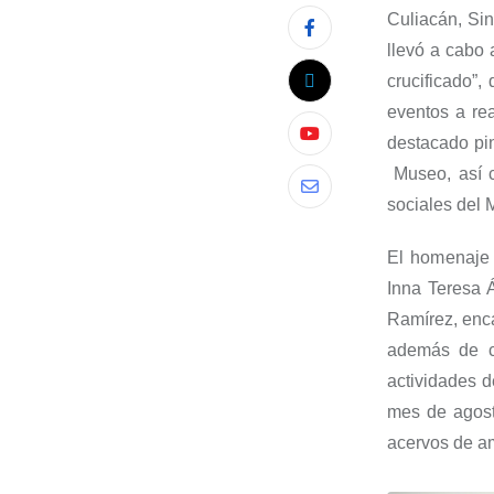
Culiacán, Sin
llevó a cabo
crucificado”
eventos a re
destacado pi
M
useo, así
sociales del
El hom
enaje
Inna
Teresa Á
Ramírez
, enc
además de co
actividades 
mes de agost
acervos de am