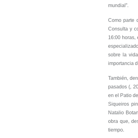
mundial”.
Como parte d
Consulta y c
16:00 horas
,
especializado
sobre la vida
importancia d
También, den
pasados
(,
2
en el
Patio d
Siqueiros pi
Natalio Bota
obra que, de
tiempo.