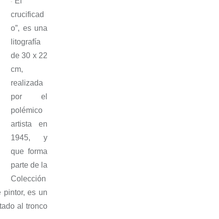
“
El
crucificad
o
”,
es una
litografía
de
30 x 22
cm
,
realizada
por el
polémico
artista en
1945
, y
que forma
parte de la
Colección
 pintor
,
es un
tado a
l tronco