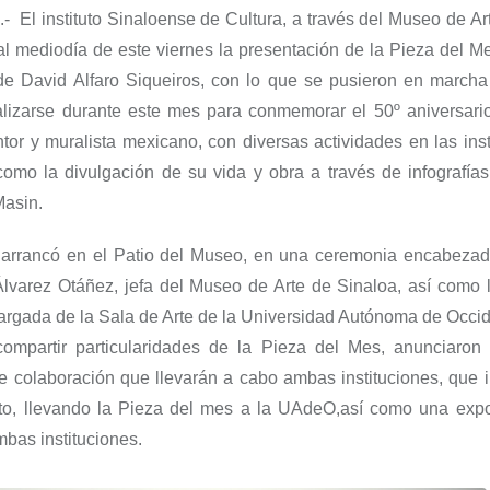
.-
El instituto Sinaloense de Cultura, a través del M
useo de Ar
al mediodía de este viernes
la presentación de la Pieza del M
, de David Alfaro Siqueiros, con lo que se pusieron en marcha
alizarse durante este mes para
conmemorar el 50
º a
niversari
ntor y muralista mexicano
,
con
diversas
activid
ades en las ins
 como
la divulgación de su vida y obra a través de
infografía
M
asin
.
 arrancó en el
Patio del
Museo
, en una ceremonia encabezada
lvarez Ot
á
ñez, jefa del Museo de Arte de Sinaloa, así como l
argada de la Sala de Arte de la Universidad Autónoma de Occid
mpartir particularidades de la Pieza del Mes, anunciaron
de colaboración que llevarán a cabo ambas ins
titucione
s, que 
o, lleva
ndo la Pieza del mes a la
UAdeO,así
como una expo
bas instituciones.