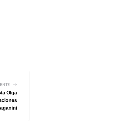
IENTE
sta Olga
aciones
aganini