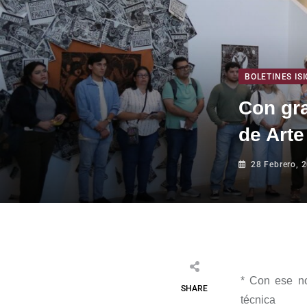
BOLETINES ISI
Con gra
de Art
28 Febrero, 
*
Con ese no
SHARE
técnica