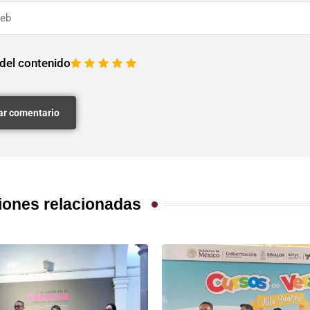
 del contenido
1
2
3
4
5
iones relacionadas