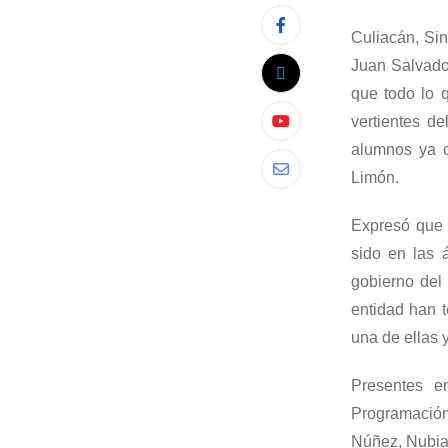
Culiacán,
Sin
Juan Salvado
que
todo lo 
vertientes de
alumnos
ya 
Limón.
Expresó que
sido en las 
gobierno del
entidad
han t
una de ellas 
Presentes e
Programación
Núñez, Nubia 