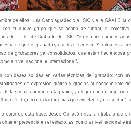
ombre de ellos, Luis Cano agradeció al ISIC y a la GAALS,
la 
í con el nuevo grupo que se acaba de fundar, el colectiv
nos del T
aller de
G
rabado de
l ISIC,
“
en el que
tenemos años 
muestra de que
el grabado ya se hizo fuerte
en Sinaloa,
está pr
os
o
de grabadores ya consolidados, que están haciéndose pr
como a nivel nacional
e
i
nternacional
”
.
an
con bases sólidas en varias técnicas del grabado;
con
un 
sibilidades de expresión gráfica y gracias al conocimiento d
, de la sintaxis aunado a la praxis
,
ya logran un manejo, una 
línea sólida, con una factura más
que
excelente
y
de calidad
”, 
,
a partir de esta base
,
desde Culiacán estar
án
trabajando e
a obtener presencia en
el
estado
, así como a nivel
nacional
e
in