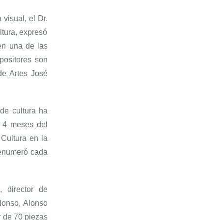
 visual
, el
Dr.
ltur
a, expresó
en una de las
positores son
de Artes José
 de cultura ha
y 4 meses del
 Cultura
en la
 enumeró cada
 director de
onso, Alonso
r de 70 piezas