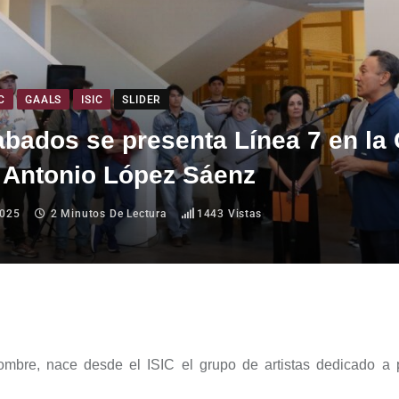
C
GAALS
ISIC
SLIDER
bados se presenta Línea 7 en la 
e Antonio López Sáenz
2025
2 Minutos De Lectura
1443
Vistas
mbre, nace desde el ISIC el grupo de artistas dedicado a