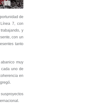
oportunidad de
o
Línea 7
,
con
trabajando
,
y
esente,
con
un
esentes tanto
abanico muy
e cada uno de
coherencia en
agregó.
n
sus
proyectos
ternacional
.