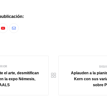
publicación:
RIOR
SIGU
e el arte, desmitifican
Aplauden a la piani
 en la expo Némesis,
Kern con sus vari
GAALS
sobre P