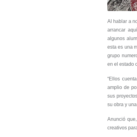
Al hablar a n
arrancar aqu
algunos alum
esta es una 
grupo numer
en el estado 
“Ellos cuent
amplio de po
sus
proyectos
su obra
y
una 
Anunció que
creativos par