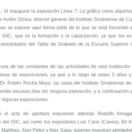
.-
Al inaugurar la exposición
Línea 7
:
La gráfica como alquimia
r Avilés Ochoa
,
director general del Instituto Sinaloense
d
e Cu
que se expone aquí forma parte de lo que se está haciendo 
l ISIC, que es la formación y la capacitación
, ya que los ex
consolidados
del Taller de Grabado de la Escuela Superior 
 u
na de las constantes de las actividades de esta institución
áreas de exposiciones, ya que a lo largo de estos 3 años 
 Dr
.
Rubén Rocha Moya, las salas del Instituto Sinaloense de
enido escasos días sin ninguna exposición
, y a continuación
y algunas exposiciones.
n el acto de apertura estuvieron además Rodolfo Arriaga,
 del ISIC, así como los expositores
Luis Cano (
Canno
),
Bri
Al
Martínez, Alan Petriz y Ale
x
Saga
, quienes muestran
alrededo