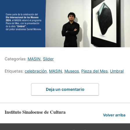
Categorías:
MASIN
,
Slider
Etiquetas:
celebración
,
MASIN
,
Museos
,
Pieza del Mes
,
Umbral
Deja un comentario
Instituto Sinaloense de Cultura
Volver arriba