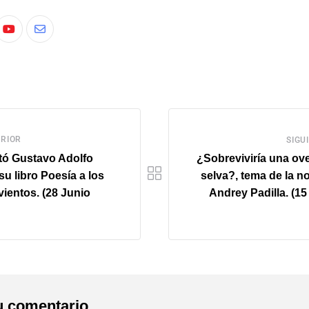
RIOR
SIGU
tó Gustavo Adolfo
¿Sobreviviría una ove
u libro Poesía a los
selva?, tema de la n
vientos. (28 Junio
Andrey Padilla. (1
u comentario