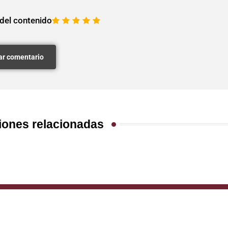
 del contenido
1
2
3
4
5
iones relacionadas