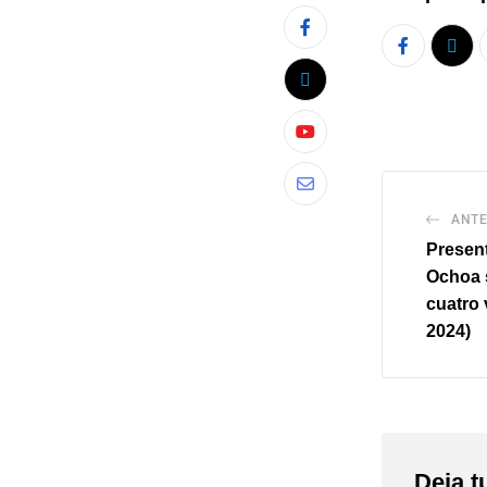
ANTE
Presen
Ochoa s
cuatro 
2024)
Deja t