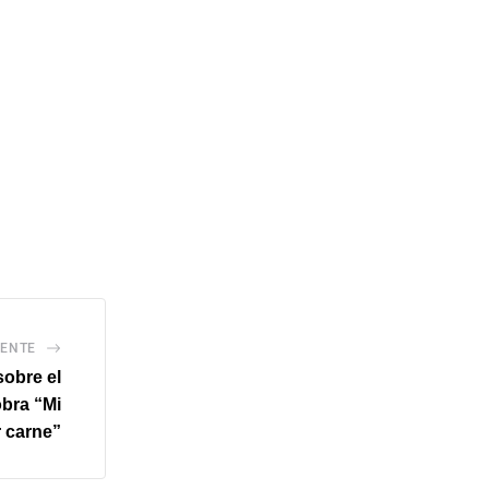
IENTE
sobre el
obra “Mi
r carne”