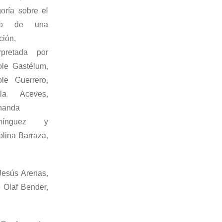
goría sobre el
so de una
ción,
erpretada por
ole Gastélum,
ole Guerrero,
ola Aceves,
nanda
mínguez y
olina Barraza,
Jesús Arenas,
 Olaf Bender,