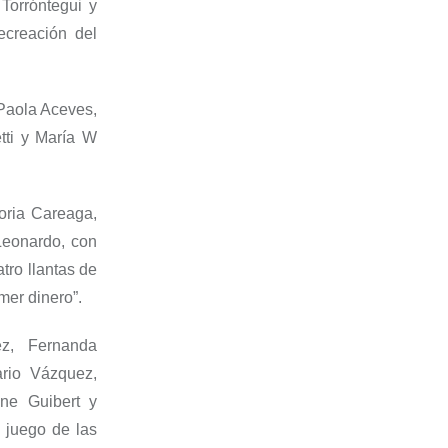
a
Torróntegui
y
ecreación de
l
 Paola Aceves,
ti
y María W
toria Careaga,
eonardo, con
tro llantas de
mer dinero
”.
uez, Fernanda
ario Vázquez,
nne
Guibert
y
 juego de las