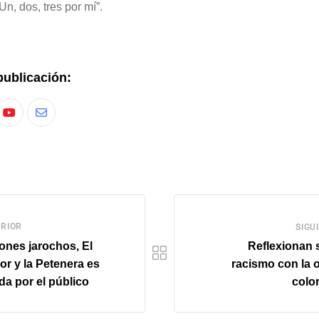
n, dos, tres por mí”.
publicación:
RIOR
SIGU
ones jarochos, El
Reflexionan 
r y la Petenera es
racismo con la 
a por el público
colo