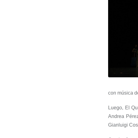
con música 
Luego
,
El Qu
Andrea Pérez
Gianluigi
Cos