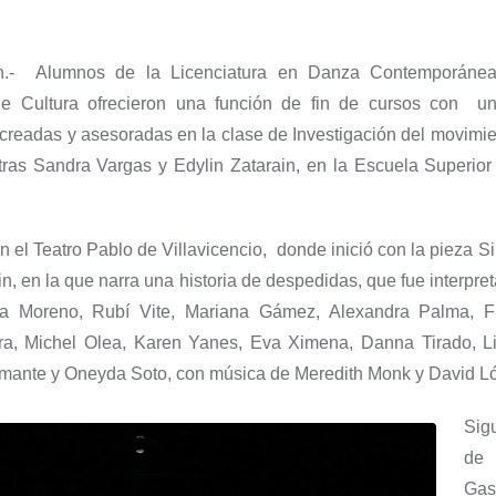
n.-
Alumnos de la Licenciatura en Danza
Contemporáne
e Cultura
ofrecieron
una función de fin de cursos
c
on un
 creadas y asesoradas en la clase de
Investigación del movimi
tras S
andra Vargas y
Edylin
Zatarain
, en la Escuela Superio
en el Teatro
P
ablo de Villavicencio, donde inició con la pieza
S
in
, en la que narra una historia
de despedidas, que f
ue inte
rpre
a Moreno, Rubí Vite, Mariana Gámez, Alexandra Palma,
F
ra, Michel Olea, Karen Yanes, Eva Ximena,
Danna
Tirado, L
amante y
Oneyda
Soto
, con música de
Meredith
Monk
y David L
Sig
de
Ga