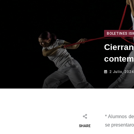
BOLETINES ISI
Cierra
contem
2 Julio, 2024
*
Alumnos de 
s
e presentar
SHARE