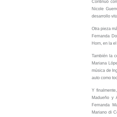
Continuó
co
Nicole Guerr
desarrollo vit
Otra pieza m
Fernanda Do
Horn
, en la e
También la c
Mariana Lóp
música de
In
auto como toda
Y finalmente
Madueño
y A
Fernanda
M
Mariano di C