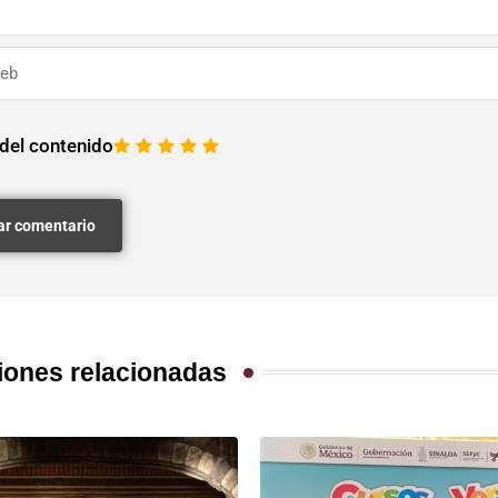
 del contenido
1
2
3
4
5
iones relacionadas