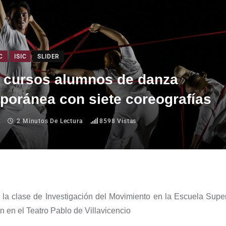
C
ISIC
SLIDER
n cursos alumnos de danza
poránea con siete coreografías
2 Minutos De Lectura
8598
Vistas
la clase de Investigación
del Movimiento
en la Escuela Supe
on
en el
T
eatro Pablo de Villavicencio