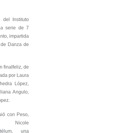
a del
Instituto
a serie de 7
ento
, impartida
r de Danza de
in final
feliz
, de
tada por
Laura
hedra
López,
iliana Angulo,
ópez.
uió con
Peso
,
 Nicole
stélum, una