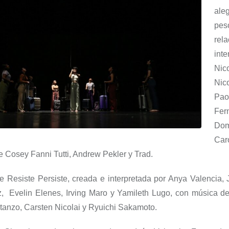
ale
pe
rela
int
Nic
Nic
Pa
Fer
Do
Car
de
Cosey
Fanni
Tutti
, Andrew
Pekler
y Trad.
e Resiste Persiste
, creada e interpretada por
Anya
Valencia, 
, Evelin Elen
es, Irving Maro y Yamileth Lugo, c
on música de
tanzo
,
Carsten
Nicolai
y
Ryuichi
Sakamoto
.