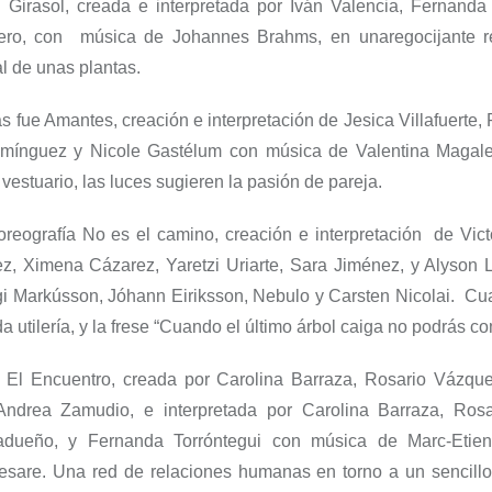
n
Girasol
, creada e interpretada por Iván
Valencia, Fernand
ero
, c
on música de
Johannes Brahms, en una
regocijante
r
al de
unas plantas.
ás fue
Amantes
,
creación e interpretación de
Jesica Villafuerte,
mínguez y Nicole Gastélum con música de Val
entina
Magalet
l vestuario, las luces sugieren la pasión de pareja.
oreografía
No es el camino
, creación e interpretación de Vic
ez, Ximena
Cázarez
,
Yaretzi
Uriarte, Sara Jiménez, y
Alyson
L
gi
Markússon
,
Jóhann
Eiriksson
,
Nebulo
y
Carsten
Nicolai
.
Cua
 utilería, y la frese “
Cuando el último árbol caiga no podrás co
,
El Encuentro
, creada por Carolina Barraza, Rosario Vázq
ndrea Zamudio
, e
interpretada por Carolina Barraza, Ros
adueño
, y Fernanda
Torróntegui
con
música de Marc-
Etie
esare.
Una
red de relaciones humanas en torno a un sencillo