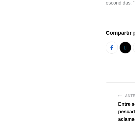
escondidas: “U
Compartir 
ANTE
Entre s
pescado
aclamad