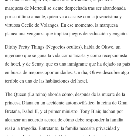
marquesa de
Merteuil
se siente despechada tras ser abandonada
por su último amante, quien va a casarse con la jovencísima y
virtuosa
Cecile
de
Volanges
. En ese momento, la marquesa
planea una venganza que implica juegos de seducción y engaño.
Dirthy
Pretty
T
h
ings
(Negocios ocultos), habla de
Okwe
,
un
nigeriano que se gana la vida como taxista y como recepcionista
de hotel
,
y
de
Senay
, que
es una inmigrante que ha dejado su país
en busca de mejores oportunidades. Un día,
Okwe
descubre algo
terrible en una de las habitaciones del hotel.
The
Queen
(La reina) aborda cómo, d
espués de la muerte de la
princesa Diana en un accidente automovilístico, la reina de Gran
Bretaña, Isabel II, y el primer ministro, Tony Blair, luchan por
alcanzar un acuerdo acerca de cómo debe responder la familia
real a la tragedia. Entretanto, la familia necesita privacidad y