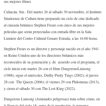
sus mejores
filmes
Culiacán, Sin.-
Del
martes
26 al
sábado 30 noviembre, el Instituto
Sinaloense de Cultura tiene preparado un c
iclo de cine
dedicado
al cineasta
británico
Stephen
Frears
con cinco de sus mejores
películas que serán proyectadas con entrada libre en la Sala
Lumiere del Centro Cultural Genaro Estrada, a las 16:00 horas.
Stephen
Frears
es un director y personaje nacido en el año 1941
en Reino Unido
u u
no de los directores británicos más
reconocidos de su generación
y, d
e acuerdo con el programa, el
ciclo inicia este m
artes 26
con el filme
Dangerous
Liaisong
(1988); sigue el miércoles,
Dirthy
Pretty
Tings
(2002); el jueves
28
con
The
Queen
(
2006
); el viernes
29
con
Philomena
(
2013
),
y cierra el s
ábado 30
con
The
Lost
King
(
2022
)
.
Dangerous
Liaisong
(Amistades peligrosas) trata sobre cómo, e
n
la Francia del siglo
18
, antes de la revolución, la perversa