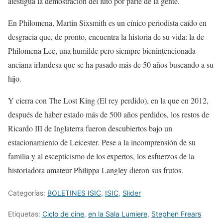
atestigua la demostración del luto por parte de la gente.
En
Philomena
,
Martin
Sixsmith
es un cínico periodista caído en
desgracia que, de pronto, encuentra la historia de su vida: la de
Philomena
Lee, una humilde pero siempre bienintencionada
anciana irlandesa que se ha pasado más de 50 años buscando a su
hijo.
Y cierra con
The
Lost
King
(
El rey perdido), en la que e
n 2012,
después de haber estado más de 500 años perdidos, los restos de
Ricardo III de Inglaterra fueron descubiertos bajo un
estacionamiento
de Leicester. Pese a la incomprensión de su
familia y al escepticismo de los expertos, los esfuerzos de la
historiadora amateur
Philippa
Langley
dieron sus frutos.
Categorías:
BOLETINES ISIC
,
ISIC
,
Slider
Etiquetas:
Ciclo de cine
,
en la Sala Lumiere
,
Stephen Frears