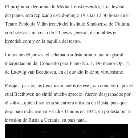
El programa, denominado
Mikhail Voskresensky, Una leyenda
del piano
, será replicado este domingo 19 a las 12:30 horas en el
T
eatro Pablo de Villavicencio
del Instituto Sinaloense de Cultura,
con boletos a un costo de 50 pesos general, disponibles en
ky
netick
.com
y en
la
taquilla
del teatro
.
La noche del jueves,
el aclamado solista brindó u
na magistral
interpretación del
Concierto para Piano No. 1, Do menor Op.15
,
de Ludwig van
Beethoven
, en el que dio fe
de su virtuosismo.
Pasaje a pasaje, los tres movimientos de ese gran concierto –por el
cual Beethoven no sintió mucho aprecio- fueron desgranados por
el solista
,
quien hizo toda su carrera artística en Rusia, país que
dejó para radicarse en Estados Unidos en 1922, en protesta por la
invasión de Rusia a Ucrania, su país natal.