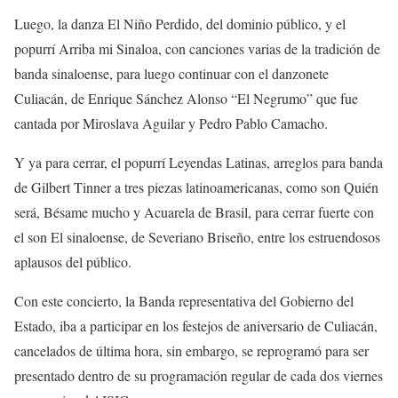
Luego, la danza
El Niño Perdido
, del d
ominio
p
úblico
, y el
popurrí
Arriba
m
i Sinaloa
, con canciones varias de la tradición de
banda sinaloense, para luego continuar con el danzonete
Culiacán
, de
Enrique Sánchez Alonso “El Negrumo
” que fue
cantada por Miroslava Aguilar y Pedro Pablo Camacho.
Y ya para cerrar, el popurrí
Leyendas Latinas
,
arreglos para banda
de
Gilbert Tinner
a tres piezas latinoamerican
a
s
,
como son
Quién
será
,
Bésame mucho
y
Acuarela de Brasil
, para cerrar fuerte con
el son
El sinaloense
, de Severiano Briseño, entre los estruendosos
aplausos del público.
Con este concierto, la Banda representativa del Gobierno del
Estado, iba a
participar en
los festejos de aniversario de Culiacán,
cancelados de última hora, sin embargo, se reprogramó para ser
presentado dentro de su programación regular de cada dos viernes