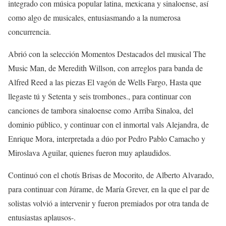
integrado
con música popular latina, mexicana y sinaloense
,
así
como algo de musicales, entusiasmando a la numerosa
concurrencia
.
Abrió con la selección
Momentos Destacados
del musical
The
Music Man
, de
Meredith Willson
, con arreglos para banda de
Alfred Reed
a
las piezas
El vagón de Wells Fargo
,
Hasta que
llegaste tú
y
Setenta y seis trombones
.
, para continuar con
canciones de tambora sinaloense como
Arriba Sinaloa
, del
dominio público, y
continuar con el inmortal vals
Alejandra
, de
Enrique Mora
, interpretada a dúo por
Pedro Pablo Camacho
y
Miroslava Aguilar, quienes fueron muy aplaudidos.
Continuó con el chotís
Brisas
d
e Mocorito
, de
Alberto Alvarado
,
para continuar con
Júrame
, de
María Grever
, en la que el par de
solistas volvió a intervenir y fueron premiados por otra tanda de
entusiastas aplausos-.