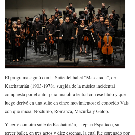
El programa s
iguió con la
Suite del ballet “Mascarada”,
de
Ka
t
chaturi
á
n
(1903-1978)
,
surgida de la música incidental
compuesta por el autor para una obra teatr
al
con ese título y que
luego
derivó en una suite
en cinco movimientos:
e
l conocido
Vals
con que
inicia
,
Nocturno
,
Romanza
,
Mazurka
y
Galop
.
Y cerró con otra suite de
Kachaturi
á
n
,
la épica
Espartaco
,
su
tercer ballet,
en
tres
actos y diez escenas
, la cual fue e
strenado por