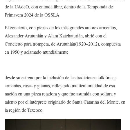
de la UAdeO, con entrada libre,
dentro de la Temporada de
Primavera 2024 de la OSSLA.
El concierto, con piezas
de los más grandes autores armenios,
Alexander
Arutuni
á
n
y
Alam Ka
t
chaturi
á
n
, abrió con
el
Concierto para trompeta
, de Arutuni
á
n
(1920–2012)
, compuesta
en
1950 y a
clamado mundialmente
desde su estreno,
por
la inclusión
de las
tradiciones folklóricas
armenias
, rusas y gitanas, reflejando multiculturalidad de esa
nación en una pieza reta
dora
y que fue asumida con soltura y
talento por el intérprete originario de
Santa Catarina del Monte
, en
la región de Texcoco.