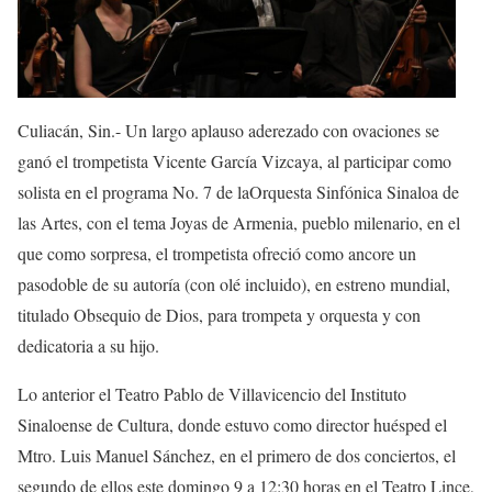
Culiacán, Sin.-
Un largo aplauso aderezado con
ovaci
o
n
es
se
ganó el trompetista Vicente García Vizcaya,
al participar como
solista en el programa No. 7 de la
Orquesta Sinfónica Sinaloa d
e
las Artes
, con el tema
Joyas
de Armenia, p
ueblo
m
ilenario
,
en el
que
como sorpresa, el trompetista ofreció
como
a
ncore
un
pasodoble de su autoría
(con olé incluido)
,
en estreno mundial,
titulado
Obsequio de Dios
, para trompeta y orquesta
y con
dedicatoria
a su hijo
.
Lo anterior el Teatro Pablo de Villavicencio del Instituto
Sinaloense de Cultura, donde
estuvo
como director
huésped
el
Mtro. Luis Manuel Sánchez
, en el primero de dos conciertos, el
segundo de ellos este domingo 9 a 12:30 horas en el
Teatro Lince,