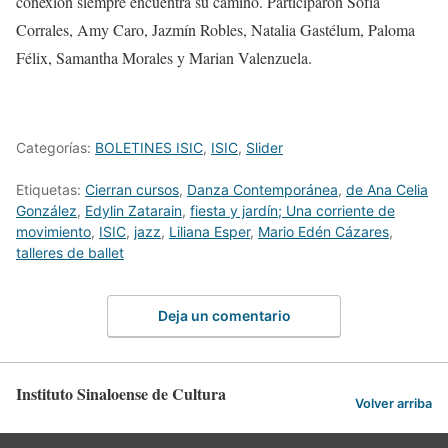
conexión siempre encuentra su camino. Participaron Sofía
Corrales, Amy Caro, Jazmín Robles, Natalia Gastélum, Paloma
Félix, Samantha Morales y Marian Valenzuela.
Categorías:
BOLETINES ISIC
,
ISIC
,
Slider
Etiquetas:
Cierran cursos
,
Danza Contemporánea
,
de Ana Celia
González
,
Edylin Zatarain
,
fiesta y jardín; Una corriente de
movimiento
,
ISIC
,
jazz
,
Liliana Esper
,
Mario Edén Cázares
,
talleres de ballet
Deja un comentario
Instituto Sinaloense de Cultura
Volver arriba