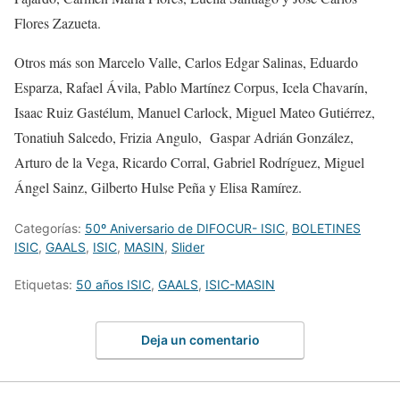
Flores Zazueta
.
Otros más son
Marcelo Valle,
Carlos Edgar Salinas
,
Eduardo
Esparza
,
Rafael Ávila
,
Pablo Martínez Corpus
, Icela Chavarí
n
,
Isaac Ruiz
Gastélum
,
Manuel
Carlock
,
Miguel Mateo Gutiérrez
,
Tonatiuh Salcedo
, Frizia Angulo,
Gaspar Adrián González
,
Arturo de la Vega
,
Ricardo Corral
,
Gabriel Rodríguez
,
Miguel
Ángel Sainz
, Gilberto Hulse Peña
y
Elisa Ramírez
.
Categorías:
50º Aniversario de DIFOCUR- ISIC
,
BOLETINES
ISIC
,
GAALS
,
ISIC
,
MASIN
,
Slider
Etiquetas:
50 años ISIC
,
GAALS
,
ISIC-MASIN
Deja un comentario