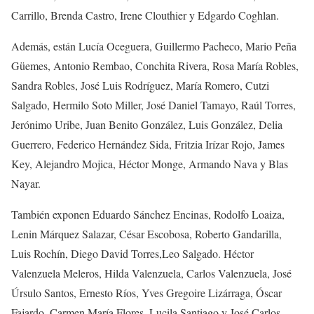
Carrillo
,
Brenda Castro
,
Irene Clouthier
y
Edgardo Coghlan
.
Además,
están
Lucía Oceguera
,
Guillermo Pacheco
,
Mario Peña
Güemes
,
Antonio
Rembao
,
Conchita Rivera
,
Rosa María Robles
,
Sandra Robles
,
José Luis Rodríguez
,
María Romero
,
Cutzi
Salgado
,
Hermilo
Soto Miller
,
José Daniel Tamayo
,
Raúl Torres
,
Jerónimo Uribe
,
Juan Benito González, Luis González,
Delia
Guerrero
,
Federico Hernández Sida
,
Fritzia
Irízar
Rojo
,
James
Key
,
Alejandro Mojica
,
Héctor Monge
,
Armando Nava
y
Blas
Nayar
.
También expon
en
Eduardo Sánchez Encinas
,
Rodolfo Loaiza
,
Lenin Márquez Salazar, Cé
sar
Escobosa
,
Roberto Gandarilla
,
Luis Rochí
n
,
Diego David Torres
,
Leo Salgado
.
Héctor
Valenzuela Meleros
,
Hilda Valenzuela
,
Carlos Valenzuela
,
José
Úrsulo Santos
,
Ernesto Ríos
,
Yves
Gregoire
Lizárraga
, Ó
scar
Fajardo
,
Carmen María Flores
,
Lucila Santiago
y
José Carlos