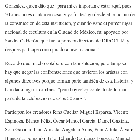
González, quien dijo que “p
ara m
í
es importante estar aquí,
pues
50 años no es cualquier cosa,
y yo
fui testigo desde el principio de
la construcción de esta institución, y cuando gan
é
el primer lugar
nacional de escultura en la Ciudad de México,
fui apoyado por
Sandra Calderón
, que
fue la primera directora de
DIFOCUR
, y
después participé como jurado a nivel nacional
”
.
Recordó que mucho colaboró con la institución, pero tampoco
hay que negar las confrontaciones
que t
uvieron
los artistas
con
algunos directivos
porque forman parte también de esta historia,
y
han dado lugar a cambios,
“pero hoy
estoy contento de formar
parte de la celebración de estos 50 años
”
.
Participan
los creadores Rina Cué
llar
,
Miguel Esparza
,
Vicente
Espinoza
,
Blanca Félix
,
Óscar Manuel García
,
Daniel Gaxiola
,
Solú
Gaxiola
,
Juan Almada
,
Angelina Arias
,
Pilar Artola
,
Álvaro
Blancarte
,
Fernando Brito
,
Eduardo Cárdenas Fonseca
,
Manuel