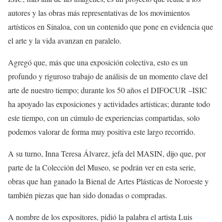
autores y las obras más representativas de los movimientos
artísticos en Sinaloa
, con un c
ontenido
que
pone en evidencia que
el arte y la vida avanzan en paralelo.
Agregó que, más que
una exposición colectiva,
esto es
un
profundo y riguroso trabajo de análisis de un momento clave del
arte de nuestro tiempo
;
d
urante los 50 años el DIFOCUR –ISIC
ha apoyado las exposiciones y actividades artísticas
;
durante todo
este tiempo, con un c
ú
mulo de experiencias compartidas, solo
podemos valorar de forma muy positiva este largo recorrido.
A su turno, Inna Teresa
Álvarez
, jefa del MASIN, dijo
que,
por
parte de la Colección del Museo, se podrán ver en esta serie,
obras
que han ganado
la B
ienal de Artes Plásticas de
N
oroeste y
también
piezas que han sido donadas o
compra
das.
A nombre de los expositores, pidió la palabra el artista Luis