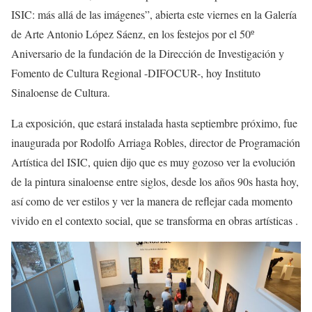
ISIC: más allá de las imágenes
”
, abierta este viernes en la
Galería
de Arte Antonio López Sáenz
, en los festejos por
el 50º
A
niversario de la fundación de la Dirección de Investigación y
Fomento de Cultura Regional -DIFOCUR-
,
hoy Instituto
Sinaloense de Cultura.
La
exposición
, que estará instalada hasta septiembre próximo,
fue
inaugurada por Rodolfo Arriaga Robles, director de Programación
Artística
del ISIC, quien dijo que
es muy gozoso ver
la
evolución
de la pintura
sinaloense
entre siglos, desde los a
ño
s 90s hasta
hoy
,
así como de
ver estilos
y
ver la manera de reflejar cada momento
vivido en el contexto social, que se transforma en obras artísticas
.