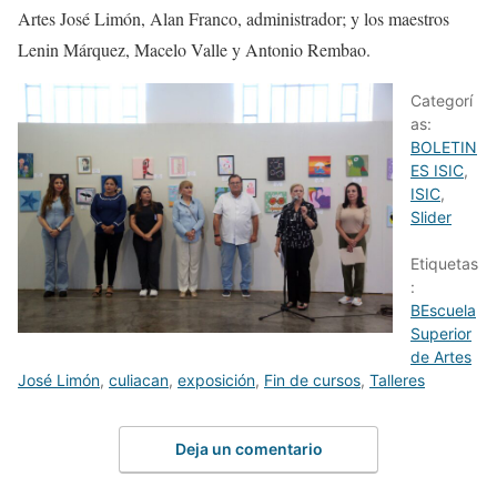
Artes José Limón, Alan Franco, administrador; y los maestros
Lenin Márquez, Macelo Valle y Antonio
Rembao
.
Categorí
as:
BOLETIN
ES ISIC
,
ISIC
,
Slider
Etiquetas
:
BEscuela
Superior
de Artes
José Limón
,
culiacan
,
exposición
,
Fin de cursos
,
Talleres
Deja un comentario