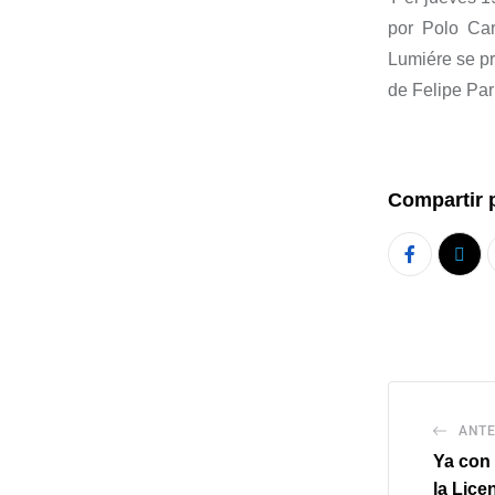
por Polo Carr
Lu
mié
re
se pr
de Felipe Par
Compartir 
ANTE
Ya con 
la Lice