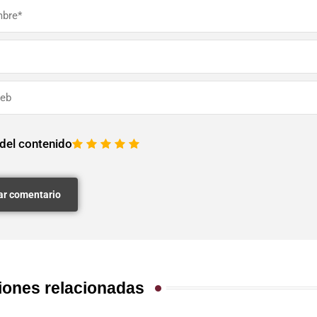
 del contenido
1
2
3
4
5
iones relacionadas