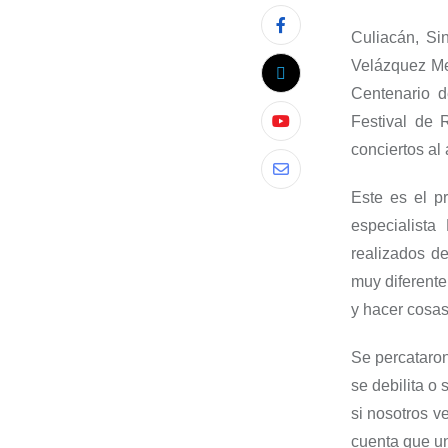
Culiacán,
Sin
Velázquez
Me
Centenario d
Festival de 
conciertos al a
Este es el p
especialista
realizados d
muy diferente
y hacer cosa
Se percataro
se de
bilita
o s
si nosotros 
cuenta que un