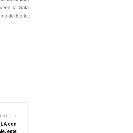
que
en la Sala
vino del Norte
,
IENTE
SSLA con
le, este