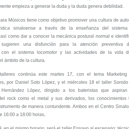
ente empieza a generar la duda y la duda genera debilidad.
para Músicos
tiene como objetivo promover una cultura de auto
tística sinaloense a través de la enseñanza del sistem
 así como dar a conocer la mecánica postural normal e identif
sugieren una disfunción para la atención preventiva d
 con el sistema locomotor y las actividades de la vida 
l ámbito de la cultura.
talleres continúa este martes
17,
con
el
tema
Marketing 
es
,
por Daniel Soto López,
y
el miércoles 18
el taller
Sonido
Hernández López, dirigido
a los bateristas que aspira
n 
del rock como el m
etal y sus derivados, los conocimientos 
instrumento de manera contundente.
Ambos
en el Centro
Sinal
de 16:00 a 18:00 horas,
9,
en el mismo horario,
será el taller
Ensayo al escenario: técni