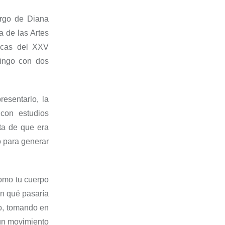
argo de Diana
 de las Artes
micas del XXV
ingo con dos
resentarlo, la
 con estudios
ta
de
que era
o para generar
omo tu cuerpo
on
qué pasaría
o, tomando en
un mov
imiento