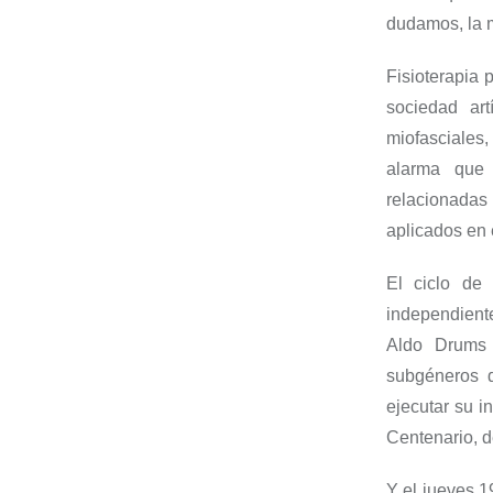
dudamos, la m
Fisioterapia 
sociedad ar
miofasciales
,
alarma que 
relacionadas
aplicados en e
El ciclo de 
independient
Aldo
Drums
subgéneros 
ejecutar su 
Centenario
, 
Y e
l jueves 1