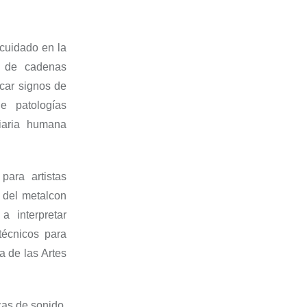
cuidado en la
a de cadenas
icar signos de
e patologías
diaria humana
para artistas
 del metal
con
a interpretar
técnicos para
oa
de las Artes
cas de sonido
,