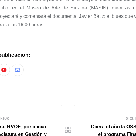
illo, e
n el Museo de Arte de Sinaloa
(MASIN), mientras 
oyectará
y comentará
el documental
J
avier Bátiz: el blues que 
ra,
a las 16:00 horas.
publicación:
RIOR
SIGU
su RVOE, por iniciar
Cierra el año la O
nciatura en Gestión y
el programa Fina