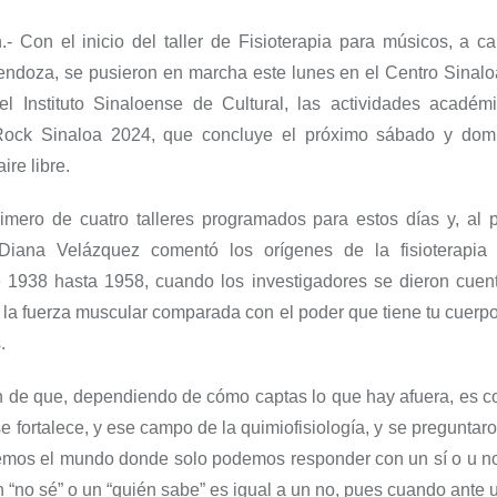
.-
Con
el inicio del t
aller de
Fisioterapia para músicos
, a c
ndoza, se pusieron en marcha este lunes en el Centro Sinaloa
el Instituto Sinaloense de Cultural, las actividades acadé
Rock Sinaloa 2024
, que concluye el próximo sábado y dom
ire libre.
rimero de cuatro talleres
programados para estos días y, al p
 Diana Velá
z
quez comentó los orígenes de la fisioterapia
e
1938
hasta 1958, cuando los investigadores
se dieron cuen
 la fuerza muscular comparada con el poder que tiene tu cuerp
s
.
n de que, dep
end
i
endo de cómo captas lo que hay afuera, es c
e fortalece, y ese campo de la
quimio
fisiología
, y
se preguntar
vemos el mundo donde solo podemos responder con un sí
o u n
 “no sé” o un “quién sabe”
es igual
a un no, pues
cuando ante 