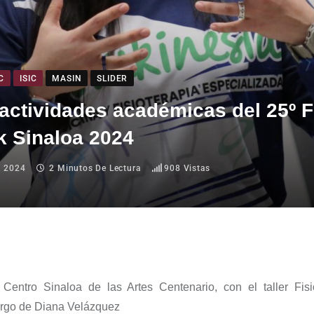
C
ISIC
MASIN
SLIDER
 actividades académicas del 25º F
k Sinaloa 2024
, 2024
2 Minutos De Lectura
908
Vistas
l Centro
Sinaloa de las Artes
Centenario
,
con el taller
Fis
argo de Diana Velázquez